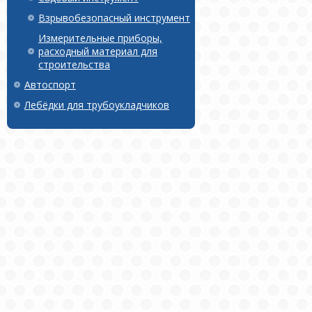
Взрывобезопасный инструмент
Измерительные приборы,
расходный материал для
строительства
Автоспорт
Лебёдки для трубоукладчиков