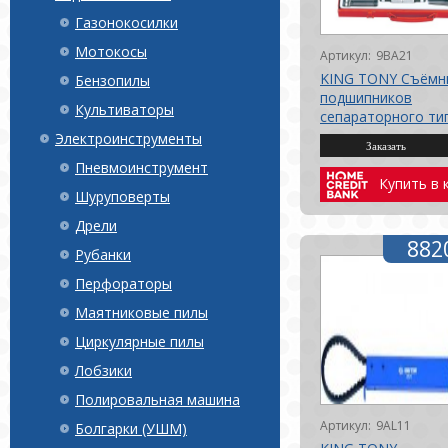
Газонокосилки
Мотокосы
Артикул:
9BA21
KING TONY Съёмн
Бензопилы
подшипников
Культиваторы
сепараторного ти
мм
Электроинструменты
Пневмоинструмент
Купить в 
Шуруповерты
Дрели
882
Рубанки
Перфораторы
Маятниковые пилы
Циркулярные пилы
Лобзики
Полировальная машина
Артикул:
9AL11
Болгарки (УШМ)