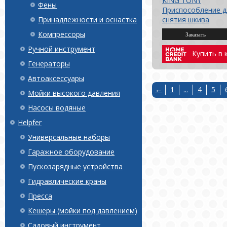
KING TONY
Фены
Приспособление д
Принадлежности и оснастка
снятия шкива
Компрессоры
Ручной инструмент
Купить в 
Генераторы
Автоаксессуары
←
1
...
4
5
Мойки высокого давления
Насосы водяные
Helpfer
Универсальные наборы
Гаражное оборудование
Пускозарядные устройства
Гидравлические краны
Пресса
Кешеры (мойки под давлением)
Садовый инструмент