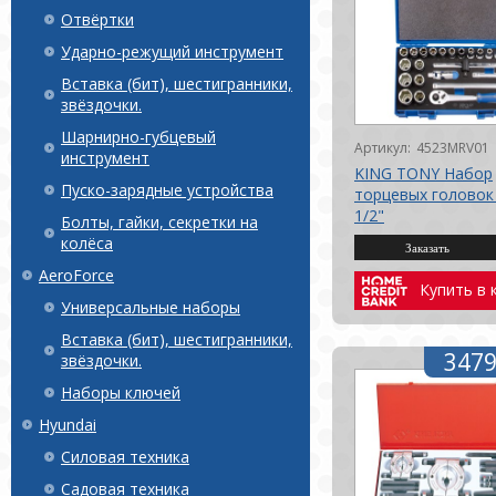
Отвёртки
Ударно-режущий инструмент
Вставка (бит), шестигранники,
звёздочки.
Шарнирно-губцевый
Артикул:
4523MRV01
инструмент
KING TONY Набор
Пуско-зарядные устройства
торцевых головок
1/2"
Болты, гайки, секретки на
колёса
AeroForce
Купить в 
Универсальные наборы
Вставка (бит), шестигранники,
3479
звёздочки.
Наборы ключей
Hyundai
Силовая техника
Садовая техника