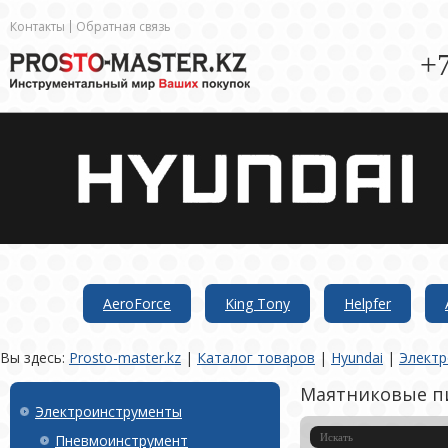
Контакты
Обратная связь
+7
AeroForce
King Tony
Helpfer
Вы здесь:
Prosto-master.kz
|
Каталог товаров
|
Hyundai
|
Электр
Маятниковые п
Электроинструменты
Пневмоинструмент