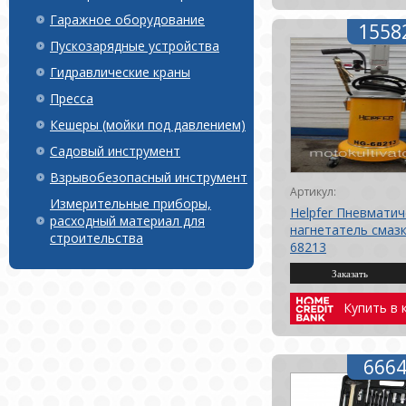
Гаражное оборудование
1558
Пускозарядные устройства
Гидравлические краны
Пресса
Кешеры (мойки под давлением)
Садовый инструмент
Взрывобезопасный инструмент
Артикул:
Измерительные приборы,
Helpfer Пневматич
расходный материал для
нагнетатель смаз
строительства
68213
Купить в 
6664