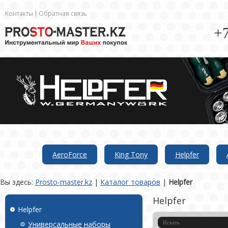
Контакты
Обратная связь
+7
AeroForce
King Tony
Helpfer
Вы здесь:
Prosto-master.kz
|
Каталог товаров
|
Helpfer
Helpfer
Helpfer
Универсальные наборы