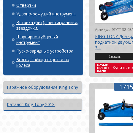
Отвёртки
Ударно-режущий инструмент
Вставка (бит), шестигранники,
звёздочки.
Артикул:
9TYT132-03
KING TONY Домкр
Шарнирно-губцевый
подкатной двух-ш
инструмент
3 т
Пуско-зарядные устройства
Болты, гайки, секретки на
колёса
Купить в 
1715
Гаражное оборудование King Tony
Каталог King Tony 2018