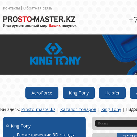
Контакты
Обратная связь
+7
AeroForce
King Tony
Helpfer
Вы здесь:
Prosto-master.kz
|
Каталог товаров
|
King Tony
|
Гидр
King Tony
Геометрические 3D стенды