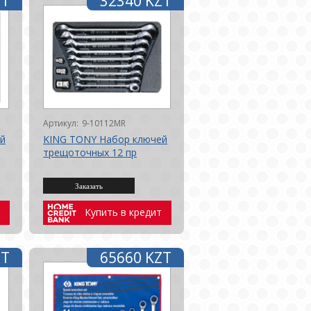
ZT
32340 KZT
Артикул:
9-10112MR
й
KING TONY Набор ключей
трещоточных 12 пр
Купить в кредит
ZT
65660 KZT