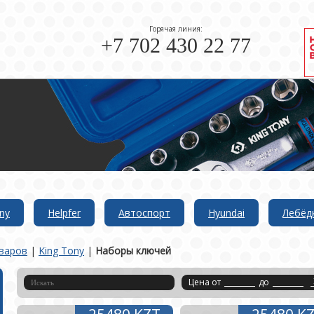
Горячая линия:
+7 702 430 22 77
ny
Helpfer
Автоспорт
Hyundai
Лебёд
варов
|
King Tony
|
Наборы ключей
Цена от
до