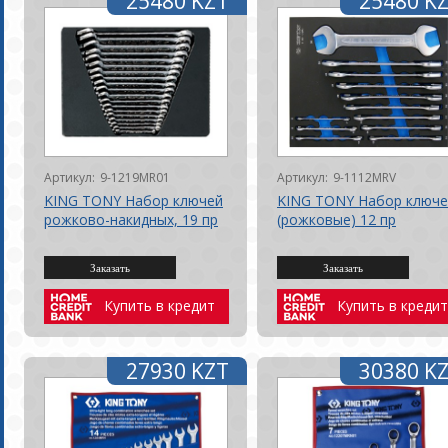
25480 KZT
25480 K
Артикул:
9-1219MR01
Артикул:
9-1112MRV
KING TONY Набор ключей
KING TONY Набор ключе
рожково-накидных, 19 пр
(рожковые) 12 пр
Купить в кредит
Купить в кредит
27930 KZT
30380 K