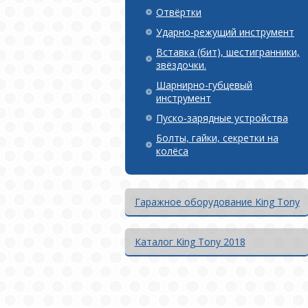
Отвёртки
Ударно-режущий инструмент
Вставка (бит), шестигранники,
звёздочки.
Шарнирно-губцевый
инструмент
Пуско-зарядные устройства
Болты, гайки, секретки на
колёса
Гаражное оборудование King Tony
Каталог King Tony 2018