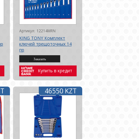
Артикул:
12214MRN
KING TONY Комплект
пр
ключей трещоточных 14
пр
Купить в кредит
ZT
46550 KZT