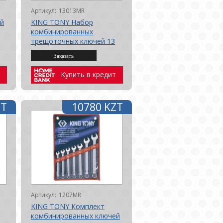
Артикул:
13013MR
й
KING TONY Набор
комбинированных
трещоточных ключей 13
пр
Купить в кредит
ZT
10780 KZT
Артикул:
1207MR
KING TONY Комплект
комбинированных ключей