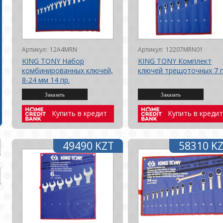
Артикул:
12A4MRN
Артикул:
12207MRN01
KING TONY Набор
KING TONY Комплект
комбинированных ключей,
ключей трещоточных 7 
8-24 мм 14 пр.
Купить в кредит
Купить в кредит
49490 KZT
58310 K