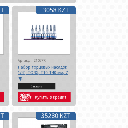
ZT
3058 KZT
Артикул:
2107PR
Набор торцевых насадок
1/4", TORX, Т10-Т40 мм, 7
пр.
Купить в кредит
ZT
35280 KZT