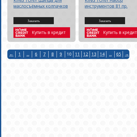
KING TONY Щипцы для
KING TONY Набор
маслосъёмных колпачков
инструментов 81 пр.
Купить в кредит
Купить в кредит
←
1
...
6
7
8
9
10
11
12
13
14
...
65
→