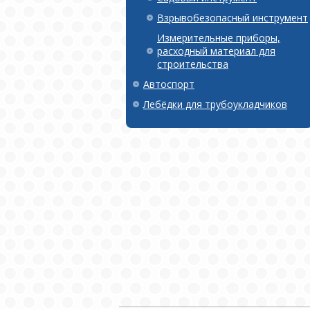
Взрывобезопасный инструмент
Измерительные приборы,
расходный материал для
строительства
Автоспорт
Лебёдки для трубоукладчиков