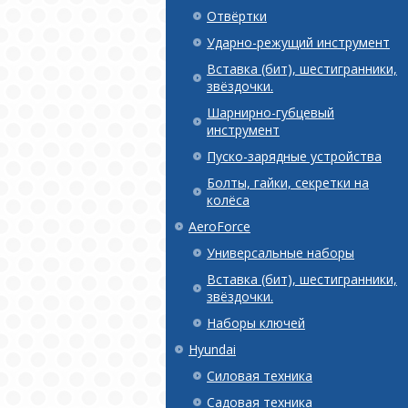
Отвёртки
Ударно-режущий инструмент
Вставка (бит), шестигранники,
звёздочки.
Шарнирно-губцевый
инструмент
Пуско-зарядные устройства
Болты, гайки, секретки на
колёса
AeroForce
Универсальные наборы
Вставка (бит), шестигранники,
звёздочки.
Наборы ключей
Hyundai
Силовая техника
Садовая техника