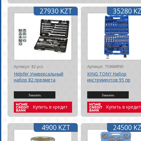
27930 KZT
35280 K
Артикул:
82 pcs
Артикул:
7596MR90
Helpfer Универсальный
KING TONY Набор
набор 82 предмета
инструментов 95 пр
Купить в кредит
Купить в кредит
4900 KZT
24500 K