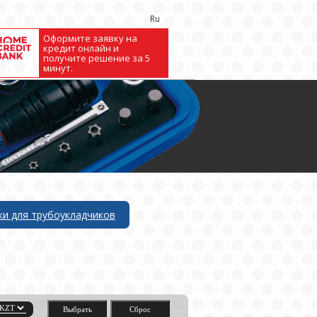
Ru
Оформите заявку на
кредит онлайн и
получите решение за 5
минут.
ки для трубоукладчиков