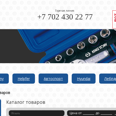
Горячая линия:
+7 702 430 22 77
ny
Helpfer
Автоспорт
Hyundai
Лебёд
варов
Каталог товаров
Цена от
до