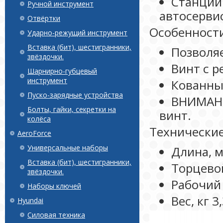
Станции 
Ручной инструмент
автосерви
Отвёртки
Особенност
Ударно-режущий инструмент
Вставка (бит), шестигранники,
Позволяе
звёздочки.
Винт с р
Шарнирно-губцевый
инструмент
Кованны
Пуско-зарядные устройства
ВНИМАНИ
Болты, гайки, секретки на
винт.
колёса
Технические
AeroForce
Универсальные наборы
Длина, 
Вставка (бит), шестигранники,
Торцевой
звёздочки.
Рабочий 
Наборы ключей
Вес, кг 3
Hyundai
Силовая техника