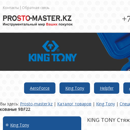
Контакты
Обратная связь
+7
AeroForce
King Tony
Helpfer
Вы здесь:
Prosto-master.kz
|
Каталог товаров
|
King Tony
|
Спец
кованые 9BF22
KING TONY Стяж
King Tony