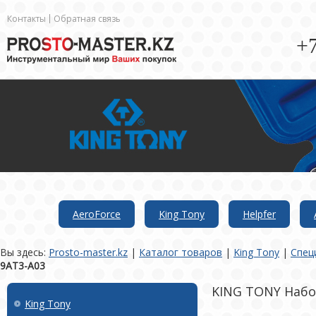
Контакты
Обратная связь
+7
AeroForce
King Tony
Helpfer
Вы здесь:
Prosto-master.kz
|
Каталог товаров
|
King Tony
|
Спец
9AT3-A03
KING TONY Набор
King Tony