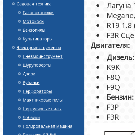
Лагуна 1
Садовая техника
Газонокосилки
Megane,
Мотокосы
R19 1.8 
Бензопилы
F3R Сце
Культиваторы
Двигателя:
Электроинструменты
Дизель:
Пневмоинструмент
Шуруповерты
K9K
Дрели
F8Q
Рубанки
F9Q
Перфораторы
Бензин:
Маятниковые пилы
F3P
Циркулярные пилы
F3R
Лобзики
Полировальная машина
Болгарки (УШМ)