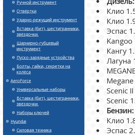
Дизель:
Ручной инструмент
Клио 1.5
Отвёртки
Клио 1.9
Ударно-режущий инструмент
Вставка (бит), шестигранники,
Эспас 1.
звёздочки.
Kangoo 
Шарнирно-губцевый
инструмент
Кангу 1.
Пуско-зарядные устройства
Лагуна 1
Болты, гайки, секретки на
MEGANE I
колёса
Megane 1
AeroForce
Scenic I
Универсальные наборы
Вставка (бит), шестигранники,
Scenic 1
звёздочки.
Бензин:
Наборы ключей
Клио 1.8
Hyundai
Эспас 2.
Силовая техника