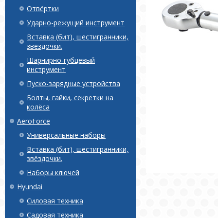
Отвёртки
Ударно-режущий инструмент
Вставка (бит), шестигранники,
звёздочки.
Шарнирно-губцевый
инструмент
Пуско-зарядные устройства
Болты, гайки, секретки на
колёса
AeroForce
Универсальные наборы
Вставка (бит), шестигранники,
звёздочки.
Наборы ключей
Hyundai
Силовая техника
Садовая техника