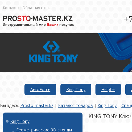
Контакты
Обратная связь
+7
AeroForce
King Tony
Helpfer
Вы здесь:
Prosto-master.kz
|
Каталог товаров
|
King Tony
|
Спец
KING TONY Ключ
King Tony
Геометрические 3D стенды