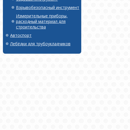
Взрывобезопасный инструмент
Измерительные приборы,
расходный материал для
строительства
Автоспорт
Лебёдки для трубоукладчиков