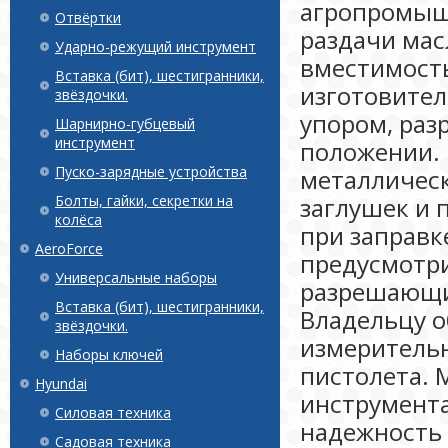
агропромышл
Отвёртки
раздачи мас
Ударно-режущий инструмент
вместимость
Вставка (бит), шестигранники,
изготовител
звёздочки.
упором, раз
Шарнирно-губцевый
инструмент
положении. 
Пуско-зарядные устройства
металличес
Болты, гайки, секретки на
заглушек и 
колёса
при заправк
AeroForce
предусмотр
Универсальные наборы
разрешающий
Вставка (бит), шестигранники,
Владельцу о
звёздочки.
измерительн
Наборы ключей
пистолета. 
Hyundai
инструмента
Силовая техника
надежность 
Садовая техника