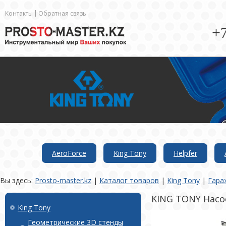
Контакты
Обратная связь
+7
AeroForce
King Tony
Helpfer
Вы здесь:
Prosto-master.kz
|
Каталог товаров
|
King Tony
|
Гара
KING TONY Насо
King Tony
Геометрические 3D стенды