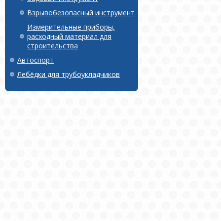
Взрывобезопасный инструмент
Измерительные приборы,
расходный материал для
строительства
Автоспорт
Лебёдки для трубоукладчиков