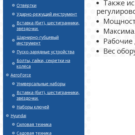
Также ис
Отвёртки
регулиров
Ударно-режущий инструмент
Мощность
Вставка (бит), шестигранники,
звёздочки.
Максимал
Шарнирно-губцевый
Рабочие 
инструмент
Вес обор
Пуско-зарядные устройства
Болты, гайки, секретки на
колёса
AeroForce
Универсальные наборы
Вставка (бит), шестигранники,
звёздочки.
Наборы ключей
Hyundai
Силовая техника
Садовая техника