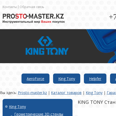
Контакты
Обратная связь
+7
AeroForce
King Tony
Helpfer
Вы здесь:
Prosto-master.kz
|
Каталог товаров
|
King Tony
|
Гара
KING TONY Ста
King Tony
Геометрические 3D стенды