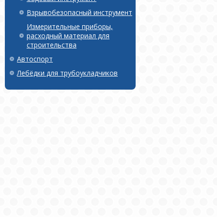
Взрывобезопасный инструмент
Измерительные приборы,
расходный материал для
строительства
Автоспорт
Лебёдки для трубоукладчиков