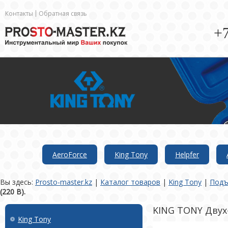
Контакты
Обратная связь
+7
AeroForce
King Tony
Helpfer
Вы здесь:
Prosto-master.kz
|
Каталог товаров
|
King Tony
|
Подъ
(220 В).
KING TONY Двух-
King Tony