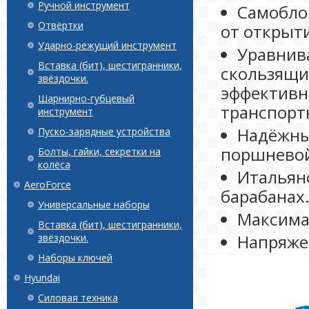
Ручной инструмент
Самобло
Отвёртки
от открыт
Ударно-режущий инструмент
Уравнива
Вставка (бит), шестигранники,
скользящи
звёздочки.
эффективн
Шарнирно-губцевый
транспорт
инструмент
Надёжны
Пуско-зарядные устройства
поршневой
Болты, гайки, секретки на
колёса
Итальян
AeroForce
барабанах
Универсальные наборы
Максима
Вставка (бит), шестигранники,
Напряже
звёздочки.
Наборы ключей
Hyundai
Силовая техника