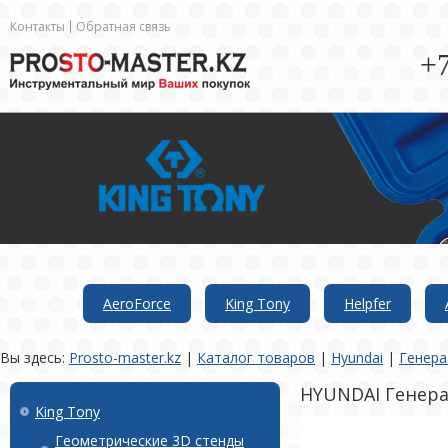
Контакты
Обратная связь
+7
AeroForce
King Tony
Helpfer
Вы здесь:
Prosto-master.kz
|
Каталог товаров
|
Hyundai
|
Генер
HYUNDAI Генера
King Tony
Геометрические 3D стенды