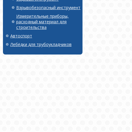
Взрывобезопасный инструмент
Измерительные приборы,
расходный материал для
строительства
Автоспорт
Лебёдки для трубоукладчиков