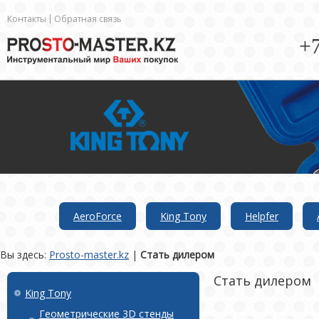
Контакты
Обратная связь
+7
AeroForce
King Tony
Helpfer
Вы здесь:
Prosto-master.kz
|
Стать дилером
Стать дилером
King Tony
Геометрические 3D стенды