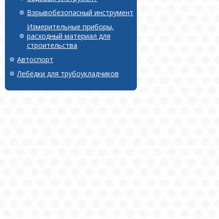
Взрывобезопасный инструмент
Измерительные приборы,
расходный материал для
строительства
Автоспорт
Лебёдки для трубоукладчиков