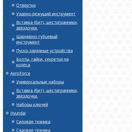
Отвёртки
Ударно-режущий инструмент
Вставка (бит), шестигранники,
звёздочки.
Шарнирно-губцевый
инструмент
Пуско-зарядные устройства
Болты, гайки, секретки на
колёса
AeroForce
Универсальные наборы
Вставка (бит), шестигранники,
звёздочки.
Наборы ключей
Hyundai
Силовая техника
Садовая техника